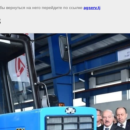
обы вернуться на него перейдите по ссылке
agserv.tj
3