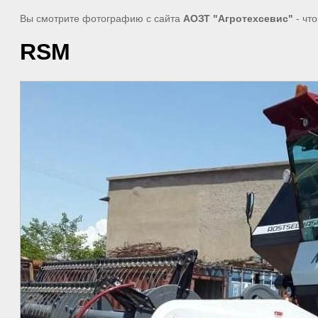
Вы смотрите фотографию с сайта
АОЗТ "Агротехсевис"
- чт
RSM